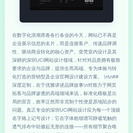
在数字化浪潮席卷各行各业的今天，网站已不再是
企业展示信息的名片，而是连接客户、传递品牌调
性、驱动商业转化的核心资产。壹梵室内设计及其
深耕的深圳UCI网站设计领域，针对对品质拥有极致
要求的企业与品牌，提供生而高端、专为体验与转
化打造的营销型及企业官网设计建设方案。 \n\n##
深度定制，在于优雅讲述品牌故事\n对致力于网页
拓客与品牌渗透的高端领域来说，标准化模板是出
局的宣言，效率泛然而非克制个性便是原地陷步的
问题。真正专业的深圳UCI网站设计应为每一个顶级
名字烙上记号设计：它在字体粗细谱写静谧笔触的
透气排布中轻缀起无形的连接——所有细节聚合唯