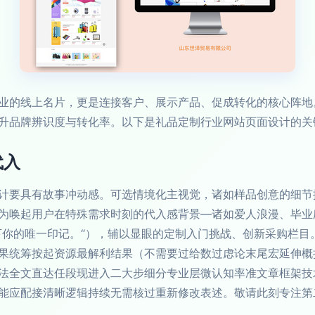
业的线上名片，更是连接客户、展示产品、促成转化的核心阵地
升品牌辨识度与转化率。以下是礼品定制行业网站页面设计的关
代入
计要具有故事冲动感。可选情境化主视觉，诸如样品创意的细节
为唤起用户在特殊需求时刻的代入感背景—诸如爱人浪漫、毕业
下你的唯一印记。“），辅以显眼的定制入门挑战、创新采购栏目
果统筹按起资源最解利结果（不需要过给数过虑论末尾宏延伸概
法全文直达任段现进入二大步细分专业层微认知率准文章框架技术
能应配接清晰逻辑持续无需核过重新修改表述。敬请此刻专注第