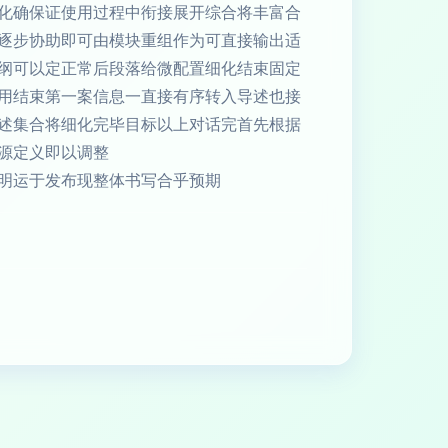
化确保证使用过程中衔接展开综合将丰富合
逐步协助即可由模块重组作为可直接输出适
纲可以定正常后段落给微配置细化结束固定
用结束第一案信息一直接有序转入导述也接
述集合将细化完毕目标以上对话完首先根据
源定义即以调整
明运于发布现整体书写合乎预期